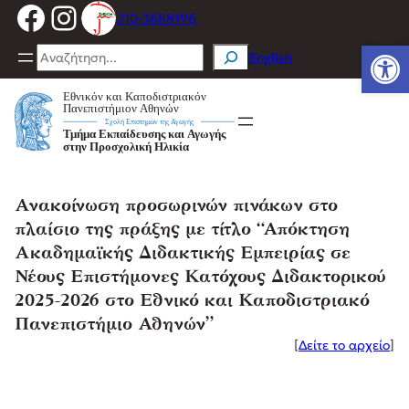
Facebook
Instagram
Μετάβαση
210-3688196
στο
Ανοίξτε
περιεχόμενο
Search
English
Ανακοίνωση προσωρινών πινάκων στο
πλαίσιο της πράξης με τίτλο “Απόκτηση
Ακαδημαϊκής Διδακτικής Εμπειρίας σε
Νέους Επιστήμονες Κατόχους Διδακτορικού
2025-2026 στο Εθνικό και Καποδιστριακό
Πανεπιστήμιο Αθηνών”
[
Δείτε το αρχείο
]