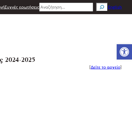
Search
νή
Συχνές ερωτήσεις
English
Ανοίξτε
ς 2024-2025
[
Δείτε το αρχείο
]