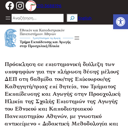
Facebook
Instagram
Μετάβαση
210-3688196
στο
Ανοίξτε
περιεχόμενο
Search
English
Πρόσκληση σε επιστημονική διάλεξη των
υποψηφίων για την πλήρωση θέσης μέλους
ΔΕΠ στη βαθμίδα του/της Επίκουρου/ης
Καθηγητή/τριας επί θητεία, του Τμήματος
Εκπαίδευσης και Αγωγής στην Προσχολική
Ηλικία της Σχολής Επιστημών της Αγωγής
του Εθνικού και Καποδιστριακού
Πανεπιστημίου Αθηνών, με γνωστικό
αντικείμενο « Διδακτική Μεθοδολογία και