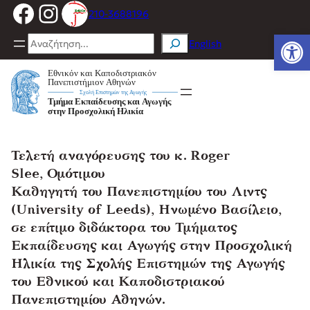
Facebook
Instagram
Μετάβαση
210-3688196
στο
Ανοίξτε
περιεχόμενο
Search
English
Τελετή αναγόρευσης του κ. Roger
Slee, Ομότιμου
Καθηγητή του Πανεπιστημίου του Λιντς
(University of Leeds), Ηνωμένο Βασίλειο,
σε επίτιμο διδάκτορα του Τμήματος
Εκπαίδευσης και Αγωγής στην Προσχολική
Ηλικία της Σχολής Επιστημών της Αγωγής
του Εθνικού και Καποδιστριακού
Πανεπιστημίου Αθηνών.