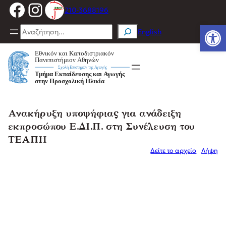
Facebook
Instagram
Μετάβαση
210-3688196
στο
Ανοίξτε
περιεχόμενο
Search
English
Ανακήρυξη υποψήφιας για ανάδειξη
εκπροσώπου Ε.ΔΙ.Π. στη Συνέλευση του
ΤΕΑΠΗ
Δείτε το αρχείο
Λήψη