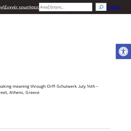
Search
νή
Συχνές ερωτήσεις
English
Ανοίξτε
king meaning through Orff-Schulwerk July 14th –
reet, Athens, Greece