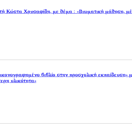
ή Κώστα Χρυσαφίδη, με θέμα : «Βιωματική μάθηση, μέ
ικονογραφημένο βιβλίο στην προσχολική εκπαίδευση» μ
τερη υλικότητα»