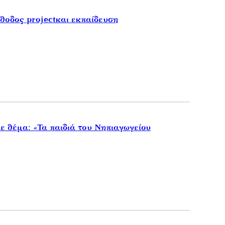
θοδος projectκαι εκπαίδευση
ε θέμα: «Τα παιδιά του Νηπιαγωγείου