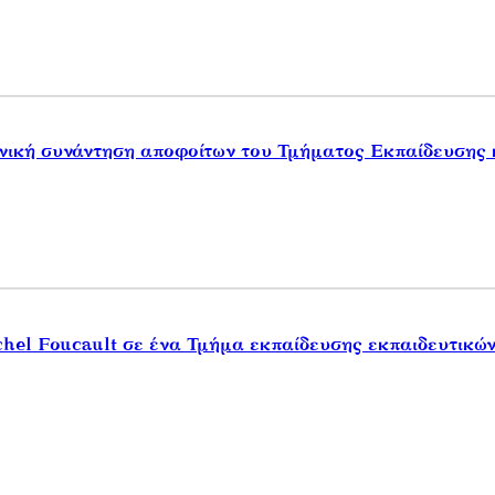
νική συνάντηση αποφοίτων του Τμήματος Εκπαίδευσης 
chel Foucault σε ένα Τμήμα εκπαίδευσης εκπαιδευτικώ