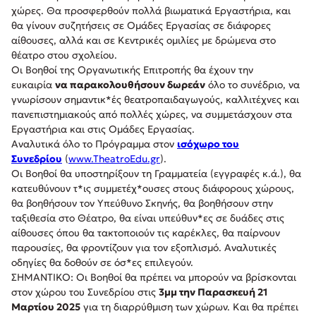
χώρες. Θα προσφερθούν πολλά βιωματικά Εργαστήρια, και
θα γίνουν συζητήσεις σε Ομάδες Εργασίας σε διάφορες
αίθουσες, αλλά και σε Κεντρικές ομιλίες με δρώμενα στο
θέατρο στου σχολείου.
Οι Βοηθοί της Οργανωτικής Επιτροπής θα έχουν την
ευκαιρία
να παρακολουθήσουν δωρεάν
όλο το συνέδριο, να
γνωρίσουν σημαντικ*ές θεατροπαιδαγωγούς, καλλιτέχνες και
πανεπιστημιακούς από πολλές χώρες, να συμμετάσχουν στα
Εργαστήρια και στις Ομάδες Εργασίας.
Αναλυτικά όλο το Πρόγραμμα στον
ισόχωρο του
Συνεδρίου
(
www.TheatroEdu.gr
).
Οι Βοηθοί θα υποστηρίξουν τη Γραμματεία (εγγραφές κ.ά.), θα
κατευθύνουν τ*ις συμμετέχ*ουσες στους διάφορους χώρους,
θα βοηθήσουν τον Υπεύθυνο Σκηνής, θα βοηθήσουν στην
ταξιθεσία στο Θέατρο, θα είναι υπεύθυν*ες σε δυάδες στις
αίθουσες όπου θα τακτοποιούν τις καρέκλες, θα παίρνουν
παρουσίες, θα φροντίζουν για τον εξοπλισμό. Αναλυτικές
οδηγίες θα δοθούν σε όσ*ες επιλεγούν.
ΣΗΜΑΝΤΙΚΟ: Οι Βοηθοί θα πρέπει να μπορούν να βρίσκονται
στον χώρου του Συνεδρίου στις
3μμ την Παρασκευή 21
Μαρτίου 2025
για τη διαρρύθμιση των χώρων. Και θα πρέπει