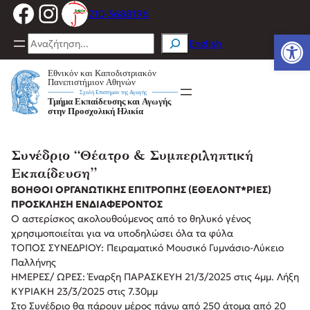
Facebook
Instagram
Μετάβαση
210-3688196
στο
Ανοίξτε
περιεχόμενο
Search
English
Συνέδριο “Θέατρο & Συμπεριληπτική
Εκπαίδευση”
Β
ΟΗΘΟΙ ΟΡΓΑΝΩΤΙΚΗΣ ΕΠΙΤΡΟΠΗΣ (ΕΘΕΛΟΝΤ*ΡΙΕΣ)
ΠΡΟΣΚΛΗΣΗ ΕΝΔΙΑΦΕΡΟΝΤΟΣ
Ο αστερίσκος ακολουθούμενος από το θηλυκό γένος
χρησιμοποιείται για να υποδηλώσει όλα τα φύλα
ΤΟΠΟΣ ΣΥΝΕΔΡΙΟΥ: Πειραματικό Μουσικό Γυμνάσιο-Λύκειο
Παλλήνης
ΗΜΕΡΕΣ/ ΩΡΕΣ: Έναρξη ΠΑΡΑΣΚΕΥΗ 21/3/2025 στις 4μμ. Λήξη
ΚΥΡΙΑΚΗ 23/3/2025 στις 7.30μμ
Στο Συνέδριο θα πάρουν μέρος πάνω από 250 άτομα από 20