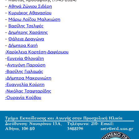
–
Αθηνά Ζώνιου Σιδέρη
–
Κυριάκος Αθανασίου
–
Μάρω Λοίζου Μαλικιώση
–
Βασίλης Τσελφές
–
Δημήτρης Χασάπης
–
Θάλεια Δραγώνα
–
Δήμητρα Κατή
-Χαρίκλεια Κορτέση-Δαφέρμου
–
Ευγενία Φλογαΐτη
–
Αντιγόνη Παρούση
-Βασίλης Γιαλαμάς
-Δήμητρα Μακρυνιώτη
-Ευαγγελία Κούρτη
-Νικόλας Τσαφταρίδης
-Ουρανία Κούβου
Τμήμα Εκπαίδευσης και Αγωγής στην Προσχολική Ηλικία
Διεύθυνση: Ναυαρίνου 13Α,
Τηλέφωνο: 210-
Email:
Αθήνα, 106 80
3688196
secr@ecd.uoa.gr