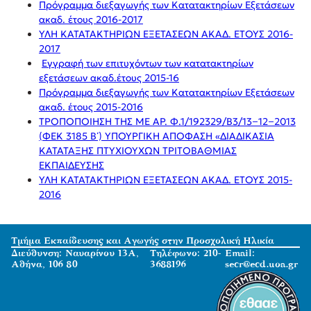
Πρόγραμμα διεξαγωγής των Κατατακτηρίων Εξετάσεων
ακαδ. έτους 2016-2017
ΥΛΗ ΚΑΤΑΤΑΚΤΗΡΙΩΝ ΕΞΕΤΑΣΕΩΝ ΑΚΑΔ. ΕΤΟΥΣ 2016-
2017
Εγγραφή των επιτυχόντων των κατατακτηρίων
εξετάσεων ακαδ.έτους 2015-16
Πρόγραμμα διεξαγωγής των Κατατακτηρίων Εξετάσεων
ακαδ. έτους 2015-2016
ΤΡΟΠΟΠΟΙΗΣΗ ΤΗΣ ΜΕ ΑΡ. Φ.1/192329/Β3/13−12−2013
(ΦΕΚ 3185 Β΄) ΥΠΟΥΡΓΙΚΗ ΑΠΟΦΑΣΗ «ΔΙΑΔΙΚΑΣΙΑ
ΚΑΤΑΤΑΞΗΣ ΠΤΥΧΙΟΥΧΩΝ ΤΡΙΤΟΒΑΘΜΙΑΣ
ΕΚΠΑΙΔΕΥΣΗΣ
ΥΛΗ ΚΑΤΑΤΑΚΤΗΡΙΩΝ ΕΞΕΤΑΣΕΩΝ ΑΚΑΔ. ΕΤΟΥΣ 2015-
2016
Τμήμα Εκπαίδευσης και Αγωγής στην Προσχολική Ηλικία
Διεύθυνση: Ναυαρίνου 13Α,
Τηλέφωνο: 210-
Email:
Αθήνα, 106 80
3688196
secr@ecd.uoa.gr