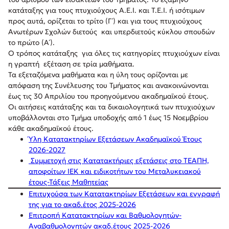
κατάταξης για τους πτυχιούχους Α.Ε.Ι. και Τ.Ε.Ι. ή ισότιμων
προς αυτά, ορίζεται το τρίτο (Γ΄) και για τους πτυχιούχους
Ανωτέρων Σχολών διετούς και υπερδιετούς κύκλου σπουδών
το πρώτο (Α΄).
Ο τρόπος κατάταξης για όλες τις κατηγορίες πτυχιούχων είναι
η γραπτή εξέταση σε τρία μαθήματα.
Τα εξεταζόμενα μαθήματα και η ύλη τους ορίζονται με
απόφαση της Συνέλευσης του Τμήματος και ανακοινώνονται
έως τις 30 Απριλίου του προηγούμενου ακαδημαϊκού έτους.
Οι αιτήσεις κατάταξης και τα δικαιολογητικά των πτυχιούχων
υποβάλλονται στο Τμήμα υποδοχής από 1 έως 15 Νοεμβρίου
κάθε ακαδημαϊκού έτους.
Ύλη Κατατακτηρίων Εξετάσεων Ακαδημαϊκού Έτους
2026-2027
Συμμετοχή στις Κατατακτήριες εξετάσεις στο ΤΕΑΠΗ,
αποφοίτων ΙΕΚ και ειδικοτήτων του Μεταλυκειακού
έτους-Τάξεις Μαθητείας
Επιτυχούσα των Κατατακτηρίων Εξετάσεων και εγγραφή
της για το ακαδ.έτος 2025-2026
Επιτροπή Κατατακτηρίων και Βαθμολογητών-
Αναβαθμολογητών ακαδ.έτους 2025-2026