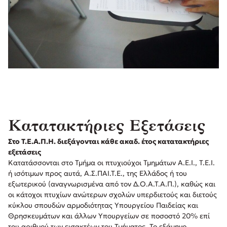
Κατατακτήριες Εξετάσεις
Στο Τ.Ε.Α.Π.Η. διεξάγονται κάθε ακαδ. έτος κατατακτήριες
εξετάσεις
Κατατάσσονται στο Τμήμα οι πτυχιούχοι Τμημάτων Α.Ε.Ι., Τ.Ε.Ι.
ή ισότιμων προς αυτά, Α.Σ.ΠΑΙ.Τ.Ε., της Ελλάδος ή του
εξωτερικού (αναγνωρισμένα από τον Δ.Ο.Α.Τ.Α.Π.), καθώς και
οι κάτοχοι πτυχίων ανώτερων σχολών υπερδιετούς και διετούς
κύκλου σπουδών αρμοδιότητας Υπουργείου Παιδείας και
Θρησκευμάτων και άλλων Υπουργείων σε ποσοστό 20% επί
του αριθμού των εισακτέων του Τμήματος. Το εξάμηνο