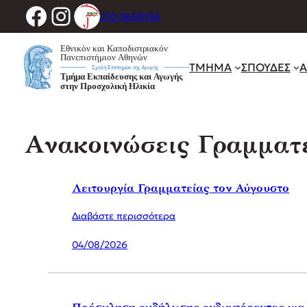
Facebook
Instagram
Μετάβαση
210-3688196
στο
περιεχόμενο
ΤΜΗΜΑ
ΣΠΟΥΔΕΣ
Α
Ανακοινώσεις Γραμματ
Λειτουργία Γραμματείας τον Αύγουστο
Διαβάστε περισσότερα
04/08/2026