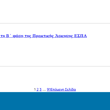
α τη Β΄ φάση της Πρακτικής Άσκησης ΕΣΠΑ
1
2
3
…
91
Επόμενη Σελίδα