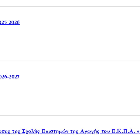
025-2026
026-2027
υσες της Σχολής Επιστημών της Αγωγής του Ε.Κ.Π.Α. γ