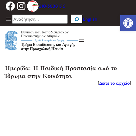
Facebook
Instagram
Μετάβαση
210-3688196
στο
Ανοίξτε
περιεχόμενο
Search
English
Ημερίδα: Η Παιδική Προστασία από το
Ίδρυμα στην Κοινότητα
[
Δείτε το αρχείο
]