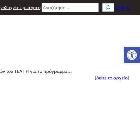
Search
νή
Συχνές ερωτήσεις
English
Ανοίξτε
ριών του ΤΕΑΠΗ για το πρόγραμμα…
[
Δείτε το αρχείο
]