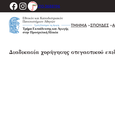
Facebook
Instagram
Μετάβαση
210-3688196
στο
περιεχόμενο
ΤΜΗΜΑ
ΣΠΟΥΔΕΣ
Α
Διαδικασία χορήγησης στεγαστικού επι