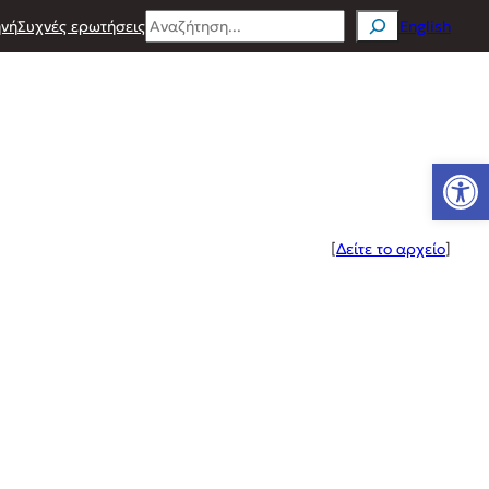
Search
νή
Συχνές ερωτήσεις
English
Ανοίξτε
[
Δείτε το αρχείο
]