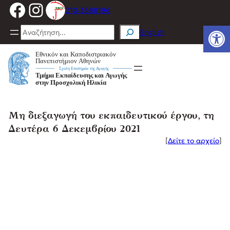
Facebook
Instagram
Μετάβαση
210-3688196
στο
Ανοίξτε
περιεχόμενο
Search
English
Μη διεξαγωγή του εκπαιδευτικού έργου, τη
Δευτέρα 6 Δεκεμβρίου 2021
[
Δείτε το αρχείο
]