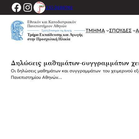
Facebook
Instagram
Μετάβαση
210-3688196
στο
περιεχόμενο
ΤΜΗΜΑ
ΣΠΟΥΔΕΣ
Α
Δηλώσεις μαθημάτων-συγγραμμάτων χειμ
Οι δηλώσεις μαθημάτων και συγγραμμάτων του χειμερινού εξ
Πανεπιστημίου Αθηνών…