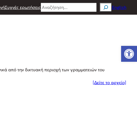
Search
νή
Συχνές ερωτήσεις
English
Ανοίξτε
ικά από την δικτυακή περιοχή των γραμματειών του
[Δείτε το αρχείο]