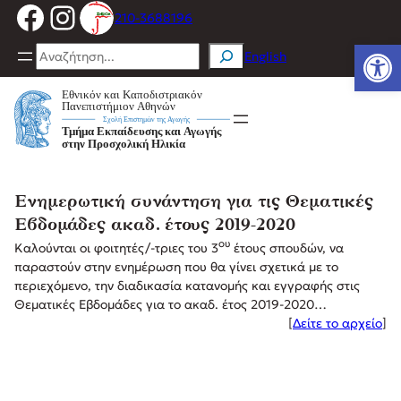
Facebook
Instagram
Μετάβαση
210-3688196
στο
Ανοίξτε
περιεχόμενο
Search
English
Ενημερωτική συνάντηση για τις Θεματικές
Εβδομάδες ακαδ. έτους 2019-2020
ου
Καλούνται οι φοιτητές/-τριες του 3
έτους σπουδών, να
παραστούν στην ενημέρωση που θα γίνει σχετικά με το
περιεχόμενο, την διαδικασία κατανομής και εγγραφής στις
Θεματικές Εβδομάδες για το ακαδ. έτος 2019-2020…
[
Δείτε το αρχείο
]