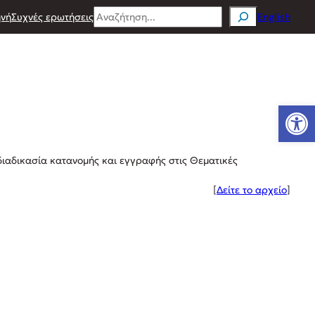
Search
νή
Συχνές ερωτήσεις
English
Ανοίξτε
 διαδικασία κατανομής και εγγραφής στις Θεματικές
[
Δείτε το αρχείο
]