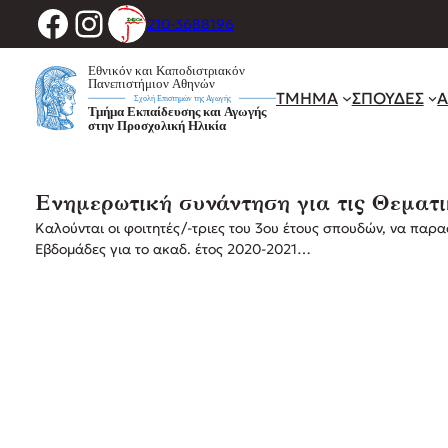
Facebook
Instagram
Μετάβαση
210-3688196
στο
περιεχόμενο
ΤΜΗΜΑ
ΣΠΟΥΔΕΣ
Α
Ενημερωτική συνάντηση για τις Θεματι
Καλούνται οι φοιτητές/-τριες του 3ου έτους σπουδών, να παρα
Εβδομάδες για το ακαδ. έτος 2020-2021…