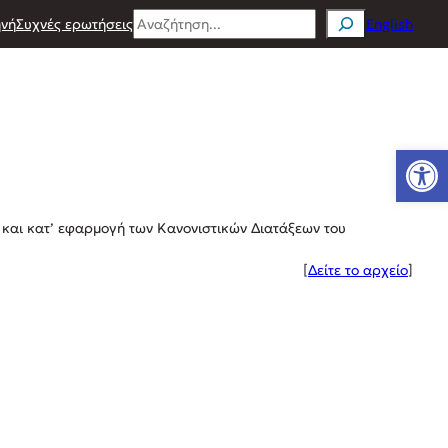
Search
νή
Συχνές ερωτήσεις
English
Ανοίξτε
 και κατ’ εφαρμογή των Κανονιστικών Διατάξεων του
[
Δείτε το αρχείο
]