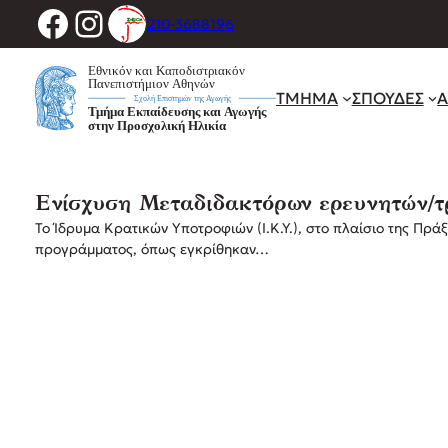
Facebook
Instagram
Μετάβαση
210-3688196
στο
περιεχόμενο
ΤΜΗΜΑ
ΣΠΟΥΔΕΣ
Α
Ενίσχυση Μεταδιδακτόρων ερευνητών/τ
Το Ίδρυμα Κρατικών Υποτροφιών (Ι.Κ.Υ.), στο πλαίσιο της Πρ
προγράμματος, όπως εγκρίθηκαν…