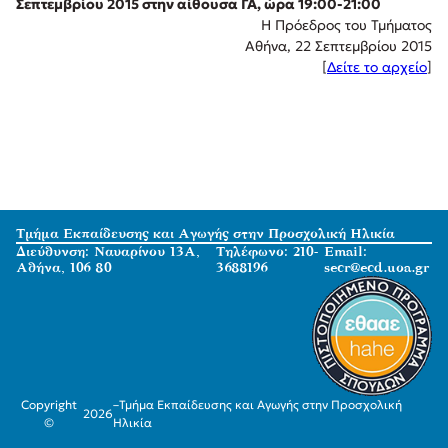
Σεπτεμβρίου 2015 στην αίθουσα ΓΑ, ώρα 19:00-21:00
H Πρόεδρος του Τμήματος
Αθήνα, 22 Σεπτεμβρίου 2015
[
Δείτε το αρχείο
]
Τμήμα Εκπαίδευσης και Αγωγής στην Προσχολική Ηλικία
Διεύθυνση: Ναυαρίνου 13Α,
Τηλέφωνο: 210-
Email:
Αθήνα, 106 80
3688196
secr@ecd.uoa.gr
Copyright
–
Τμήμα Εκπαίδευσης και Αγωγής στην Προσχολική
2026
©
Ηλικία