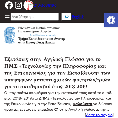
Facebook
Instagram
Μετάβαση
210-3688196
στο
Ανοίξτε
περιεχόμενο
Search
English
Εξετάσεις στην Αγγλική Γλώσσα για το
ΠΜΣ «Τεχνολογίες την Πληροφορίας και
της Επικοινωνίας για την Εκπαίδευση» των
υποψηφίων μεταπτυχιακών φοιτητών/τριών
για το ακαδημαϊκό έτος 2018-2019
Οι παρακάτω υποψήφιοι για την εισαγωγή τους κατά το ακαδ.
έτος 2018‐ 2019στο ΔΠΜΣ «Τεχνολογίες την Πληροφορίας και
της Επικοινωνίας για την Εκπαίδευση»,
καλούνται
να δώσουν
γραπτές εξετάσεις επιπέδου
C1
στην Αγγλική γλώσσα, την…
[
Δείτε το αρχείο
]