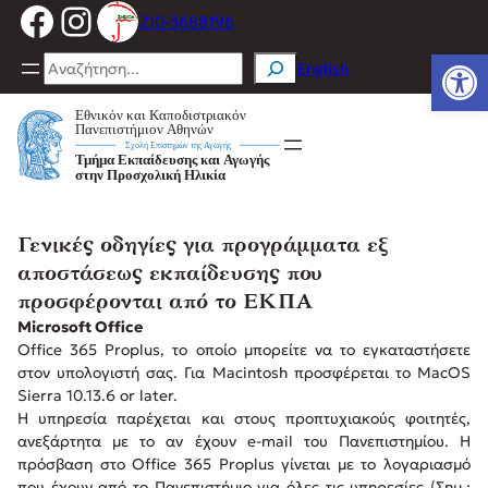
Facebook
Instagram
Μετάβαση
210-3688196
στο
Ανοίξτε
περιεχόμενο
Search
English
Γενικές οδηγίες για προγράμματα εξ
αποστάσεως εκπαίδευσης που
προσφέρονται από το ΕΚΠΑ
Microsoft Office
Office 365 Proplus, το οποίο μπορείτε να το εγκαταστήσετε
στον υπολογιστή σας. Για Macintosh προσφέρεται το MacOS
Sierra 10.13.6 or later.
Η υπηρεσία παρέχεται και στους προπτυχιακούς φοιτητές,
ανεξάρτητα με το αν έχουν e-mail του Πανεπιστημίου. Η
πρόσβαση στο Office 365 Proplus γίνεται με το λογαριασμό
που έχουν από το Πανεπιστήμιο για όλες τις υπηρεσίες (Σημ.: