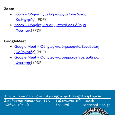
Zoom
Zoom – Οδηγίες για δημιουργία Συνεδρίας
(Καθηγητής
)
(PDF)
Zoom – Οδηγίες για συμμετοχή σε μάθημα
(Φοιτητής
)
(PDF)
GoogleMeet
Google Meet – Οδηγίες για δημιουργία Συνεδρίας
(Καθηγητής
)
(PDF)
Google Meet – Οδηγίες για συμμετοχή σε μάθημα
(Φοιτητής
)
(PDF)
Τμήμα Εκπαίδευσης και Αγωγής στην Προσχολική Ηλικία
Διεύθυνση: Ναυαρίνου 13Α,
Τηλέφωνο: 210-
Email:
Αθήνα, 106 80
3688196
secr@ecd.uoa.gr