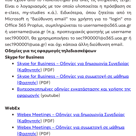
Είναι ο λογαριασμός με τον οποίο υλοποιείται η πρόσβαση σε
e-class, my-studies κ.ά.). Ειδικότερα, όπου ζητείται από τη
Microsoft η “διεύθυνση email” του χρήστη για το “login” στο
Office 365 Proplus, συμπληρώνεται το username@o365.uoa.gr
ή username@uoa.gr (π.χ. προπτυχιακός φοιτητής με username
sec1900001, θα χρησιμοποιήσει το sec1900001@o365.uoa.gr ή
sec1900001@uoa.gr) και όχι κάποια άλλη διεύθυνση email.
Οδηγίες για τις εφαρμογές τηλεδιασκέψεων
Skype for Business
Skype for Business – Οδηγίες για δημιουργία Συνεδρίας
(Καθηγητής
)
(PDF)
Skype for Business – Οδηγίες για συμμετοχή σε μάθημα
(Φοιτητής)
(PDF)
Βιντεοσκοπημένες οδηγίες εγκατάστασης και χρήσης της
εφαρμογής
(youtube)
WebEx
Webex Meetings – Οδηγίες για δημιουργία Συνεδρίας
(Καθηγητής
)
(PDF)
Webex Meetings – Οδηγίες για συμμετοχή σε μάθημα
(Φοιτητής
)
(PDF)