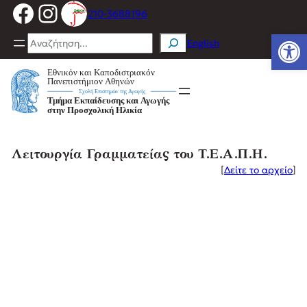
Facebook
Instagram
Μετάβαση
210-3688196
στο
Ανοίξτε
περιεχόμενο
Search
English
Λειτουργία Γραμματείας του Τ.Ε.Α.Π.Η.
[
Δείτε το αρχείο
]