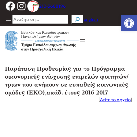
Facebook
Instagram
Μετάβαση
210-3688196
στο
Ανοίξτε
περιεχόμενο
Search
English
Παράταση Προθεσμίας για το Πρόγραμμα
οικονομικής ενίσχυσης επιμελών φοιτητών/
τριων που ανήκουν σε ευπαθείς κοινωνικές
ομάδες (ΕΚΟ),ακάδ. έτους 2016-2017
[
Δείτε το αρχείο
]