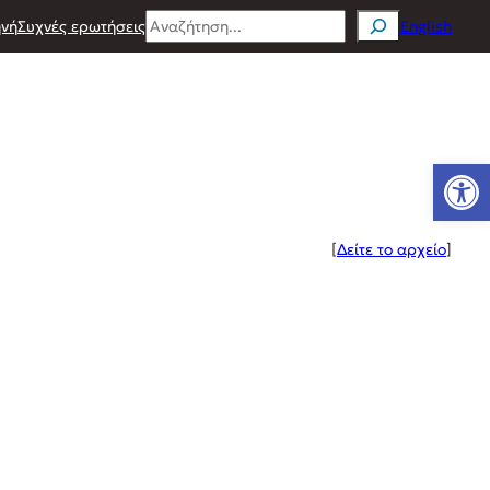
Search
νή
Συχνές ερωτήσεις
English
Ανοίξτε
[
Δείτε το αρχείο
]