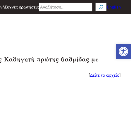
Search
νή
Συχνές ερωτήσεις
English
Ανοίξτε
ης Καθηγητή πρώτης βαθμίδας με
[
Δείτε το αρχείο
]