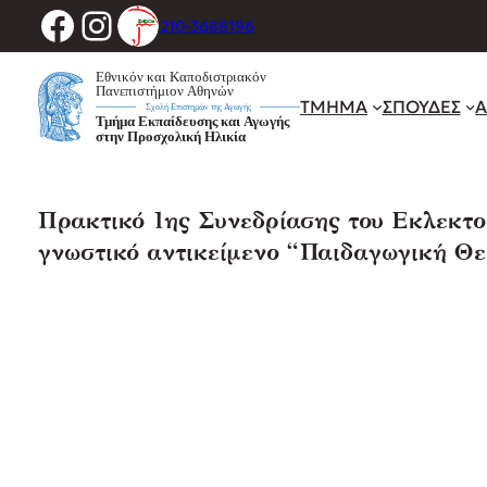
Facebook
Instagram
Μετάβαση
210-3688196
στο
περιεχόμενο
ΤΜΗΜΑ
ΣΠΟΥΔΕΣ
Α
Πρακτικό 1ης Συνεδρίασης του Εκλεκτ
γνωστικό αντικείμενο “Παιδαγωγική Θ