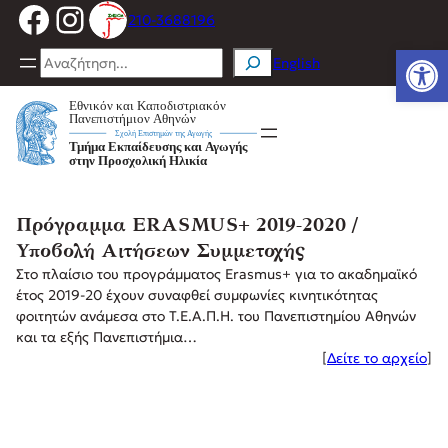
Facebook
Instagram
Μετάβαση
210-3688196
στο
Ανοίξτε
περιεχόμενο
Search
English
Πρόγραμμα ERASMUS+ 2019-2020 /
Υποβολή Αιτήσεων Συμμετοχής
Στο πλαίσιο του προγράμματος Erasmus+ για το ακαδημαϊκό
έτος 2019-20 έχουν συναφθεί συμφωνίες κινητικότητας
φοιτητών ανάμεσα στο Τ.Ε.Α.Π.Η. του Πανεπιστημίου Αθηνών
και τα εξής Πανεπιστήμια…
[
Δείτε το αρχείο
]