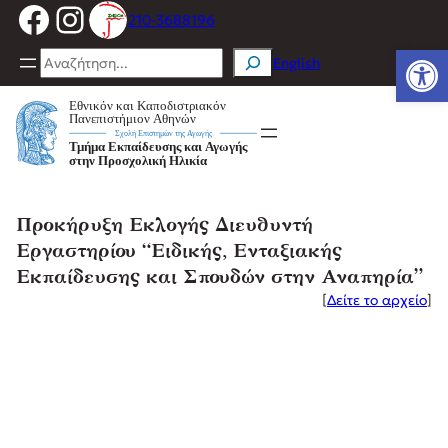
Facebook
Instagram
Μετάβαση
210-3688196
στο
Ανοίξτε
περιεχόμενο
Search
English
Προκήρυξη Εκλογής Διευθυντή
Εργαστηρίου “Ειδικής, Ενταξιακής
Εκπαίδευσης και Σπουδών στην Αναπηρία”
[
Δείτε το αρχείο
]