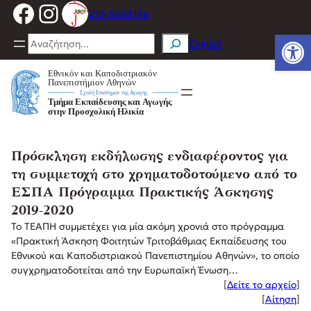
Facebook
Instagram
Μετάβαση
210-3688196
στο
Ανοίξτε
περιεχόμενο
Search
English
Πρόσκληση εκδήλωσης ενδιαφέροντος για
τη συμμετοχή στο χρηματοδοτούμενο από το
ΕΣΠΑ Πρόγραμμα Πρακτικής Άσκησης
2019-2020
Το ΤΕΑΠΗ συμμετέχει για μία ακόμη χρονιά στο πρόγραμμα
«Πρακτική Άσκηση Φοιτητών Τριτοβάθμιας Εκπαίδευσης του
Εθνικού και Καποδιστριακού Πανεπιστημίου Αθηνών», το οποίο
συγχρηματοδοτείται από την Ευρωπαϊκή Ένωση…
[
Δείτε το αρχείο
]
[
Αίτηση
]