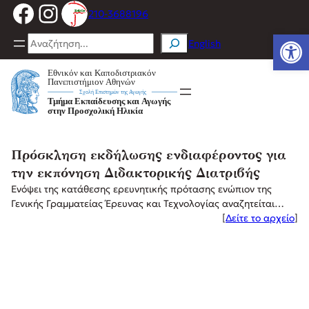
Facebook
Instagram
Μετάβαση
210-3688196
στο
Ανοίξτε
περιεχόμενο
Search
English
Πρόσκληση εκδήλωσης ενδιαφέροντος για
την εκπόνηση Διδακτορικής Διατριβής
Ενόψει της κατάθεσης ερευνητικής πρότασης ενώπιον της
Γενικής Γραμματείας Έρευνας και Τεχνολογίας αναζητείται…
[
Δείτε το αρχείο
]