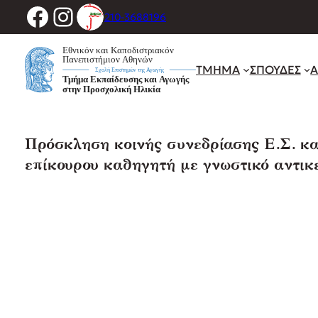
Facebook
Instagram
Μετάβαση
210-3688196
στο
περιεχόμενο
ΤΜΗΜΑ
ΣΠΟΥΔΕΣ
Α
Πρόσκληση κοινής συνεδρίασης Ε.Σ. κα
επίκουρου καθηγητή με γνωστικό αντικε