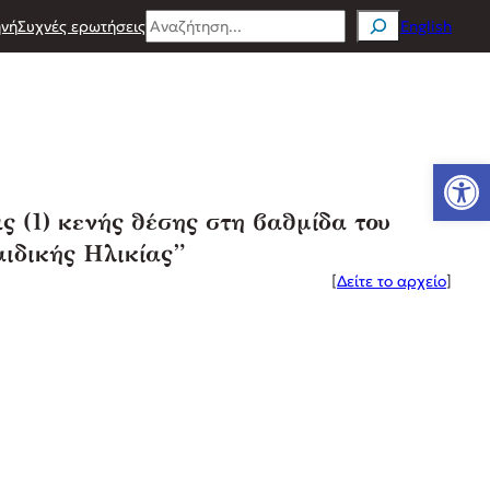
Search
νή
Συχνές ερωτήσεις
English
Ανοίξτε
 (1) κενής θέσης στη βαθμίδα του
αιδικής Ηλικίας”
[
Δείτε το αρχείο
]