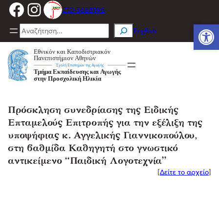
Facebook
Instagram
Μετάβαση
210-3688196
στο
Ανοίξτε
περιεχόμενο
Search
English
Πρόσκληση συνεδρίασης της Ειδικής
Επταμελούς Επιτροπής για την εξέλιξη της
υποψήφιας κ. Αγγελικής Γιαννικοπούλου,
στη βαθμίδα Καθηγητή στο γνωστικό
αντικείμενο “Παιδική Λογοτεχνία”
[
Δείτε το αρχείο
]