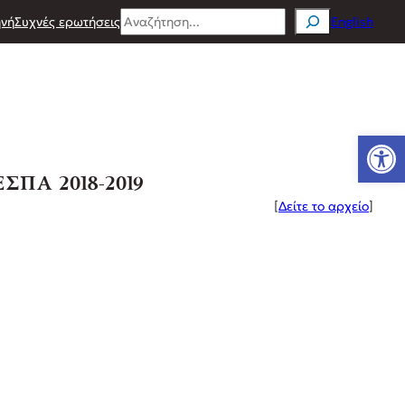
Search
νή
Συχνές ερωτήσεις
English
Ανοίξτε
ΕΣΠΑ 2018-2019
[
Δείτε το αρχείο
]