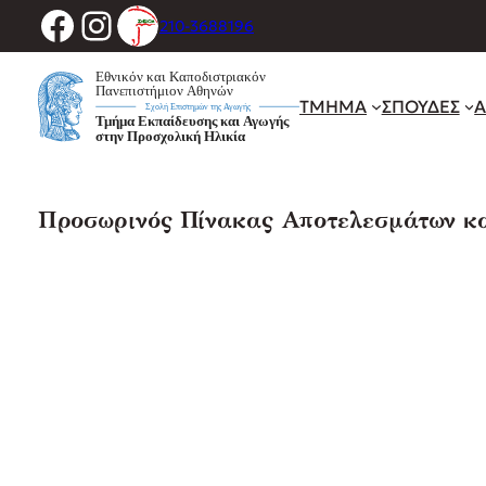
Facebook
Instagram
Μετάβαση
210-3688196
στο
περιεχόμενο
ΤΜΗΜΑ
ΣΠΟΥΔΕΣ
Α
Προσωρινός Πίνακας Αποτελεσμάτων κα