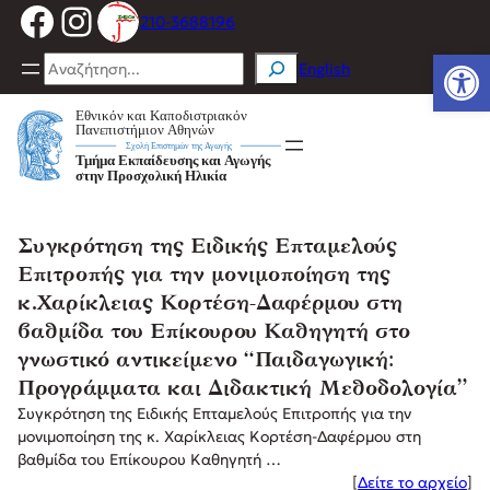
Facebook
Instagram
Μετάβαση
210-3688196
στο
Ανοίξτε
περιεχόμενο
Search
English
Συγκρότηση της Ειδικής Επταμελούς
Επιτροπής για την μονιμοποίηση της
κ.Χαρίκλειας Κορτέση-Δαφέρμου στη
βαθμίδα του Επίκουρου Καθηγητή στο
γνωστικό αντικείμενο “Παιδαγωγική:
Προγράμματα και Διδακτική Μεθοδολογία”
Συγκρότηση της Ειδικής Επταμελούς Επιτροπής για την
μονιμοποίηση της κ. Χαρίκλειας Κορτέση-Δαφέρμου στη
βαθμίδα του Επίκουρου Καθηγητή …
[
Δείτε το αρχείο
]