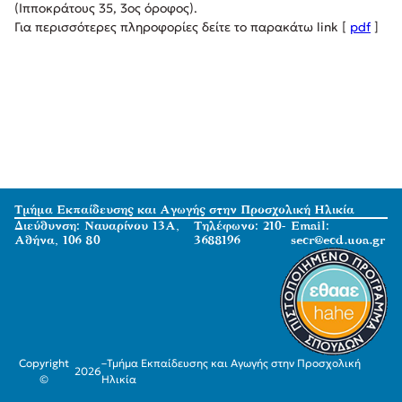
(Ιπποκράτους 35, 3ος όροφος).
Για περισσότερες πληροφορίες δείτε το παρακάτω link [
pdf
]
Τμήμα Εκπαίδευσης και Αγωγής στην Προσχολική Ηλικία
Διεύθυνση: Ναυαρίνου 13Α,
Τηλέφωνο: 210-
Email:
Αθήνα, 106 80
3688196
secr@ecd.uoa.gr
Copyright
–
Τμήμα Εκπαίδευσης και Αγωγής στην Προσχολική
2026
©
Ηλικία