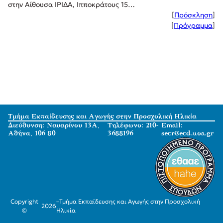
στην Αίθουσα ΙΡΙΔΑ, Ιπποκράτους 15…
[
Πρόσκληση
]
[
Πρόγραμμα
]
Τμήμα Εκπαίδευσης και Αγωγής στην Προσχολική Ηλικία
Διεύθυνση: Ναυαρίνου 13Α,
Τηλέφωνο: 210-
Email:
Αθήνα, 106 80
3688196
secr@ecd.uoa.gr
Copyright
–
Τμήμα Εκπαίδευσης και Αγωγής στην Προσχολική
2026
©
Ηλικία