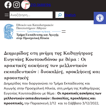
Facebook
Instagram
Μετάβαση
210-3688196
στο
Ανοίξτε
περιεχόμενο
Search
English
Διημερίδας στη μνήμη της Καθηγήτριας
Ευγενίας Κουτσουβάνου με θέμα : Οι
πρακτικές ασκήσεις των μελλοντικών
εκπαιδευτικών : δυσκολίες, προκλήσεις και
προοπτικές
Διημερίδας που διοργανώνει το Τμήμα Εκπαίδευσης και
Αγωγής στην Προσχολική Ηλικία, στη μνήμη της Καθηγήτριας
Ευγενίας Κουτσουβάνου με θέμα :
Οι πρακτικές ασκήσεις των
μελλοντικών εκπαιδευτικών : δυσκολίες, προκλήσεις και
προοπτικές,
την Παρασκευή 2/12 και το Σάββατο 3/12/2022,