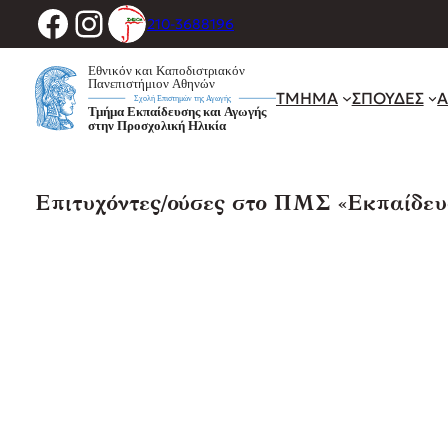
Facebook
Instagram
Μετάβαση
210-3688196
στο
περιεχόμενο
ΤΜΗΜΑ
ΣΠΟΥΔΕΣ
Α
Eπιτυχόντες/ούσες στο ΠΜΣ «Εκπαίδευ