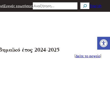
Search
νή
Συχνές ερωτήσεις
English
Ανοίξτε
δημαϊκό έτος 2024-2025
[
Δείτε το αρχείο
]