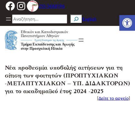
Facebook
Instagram
Μετάβαση
210-3688196
στο
Ανοίξτε
περιεχόμενο
Search
English
Νέα προθεσμία υποβολής αιτήσεων για τη
σίτιση των φοιτητών (ΠΡΟΠΤΥΧΙΑΚΩΝ
-ΜΕΤΑΠΤΥΧΙΑΚΩΝ – ΥΠ. ΔΙΔΑΚΤΟΡΩΝ)
για το ακαδημαϊκό έτος 2024 -2025
[
Δείτε το αρχείο
]