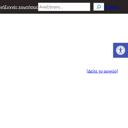
Search
νή
Συχνές ερωτήσεις
English
Ανοίξτε
[Δείτε το αρχείο]