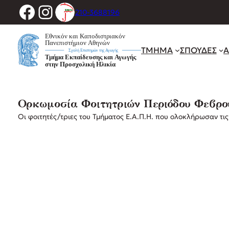
Facebook
Instagram
Μετάβαση
210-3688196
στο
περιεχόμενο
ΤΜΗΜΑ
ΣΠΟΥΔΕΣ
Α
Ορκωμοσία Φοιτητριών Περιόδου Φεβρου
Οι φοιτητές/τριες του Τμήματος Ε.Α.Π.Η. που ολοκλήρωσαν 