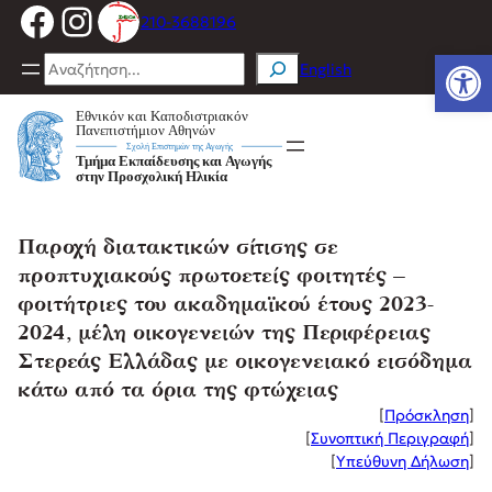
Facebook
Instagram
Μετάβαση
210-3688196
στο
Ανοίξτε
περιεχόμενο
Search
English
Παροχή διατακτικών σίτισης σε
προπτυχιακούς πρωτοετείς φοιτητές –
φοιτήτριες του ακαδημαϊκού έτους 2023-
2024, μέλη οικογενειών της Περιφέρειας
Στερεάς Ελλάδας με οικογενειακό εισόδημα
κάτω από τα όρια της φτώχειας
[
Πρόσκληση
]
[
Συνοπτική Περιγραφή
]
[
Υπεύθυνη Δήλωση
]