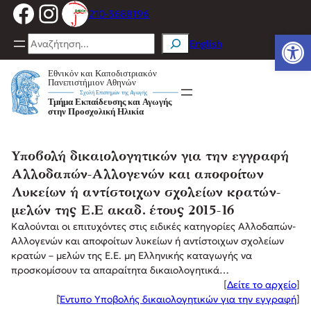
Facebook
Instagram
Μετάβαση
210-3688196
στο
Ανοίξτε
περιεχόμενο
Search
English
Υποβολή δικαιολογητικών για την εγγραφή
Αλλοδαπών-Αλλογενών και αποφοίτων
Λυκείων ή αντίστοιχων σχολείων κρατών-
μελών της Ε.Ε ακαδ. έτους 2015-16
Καλούνται οι επιτυχόντες στις ειδικές κατηγορίες Αλλοδαπών-
Αλλογενών και αποφοίτων λυκείων ή αντίστοιχων σχολείων
κρατών – μελών της Ε.Ε. μη Ελληνικής καταγωγής να
προσκομίσουν τα απαραίτητα δικαιολογητικά…
[
Δείτε το αρχείο
]
[
Έντυπο Υποβολής δικαιολογητικών για την εγγραφή
]